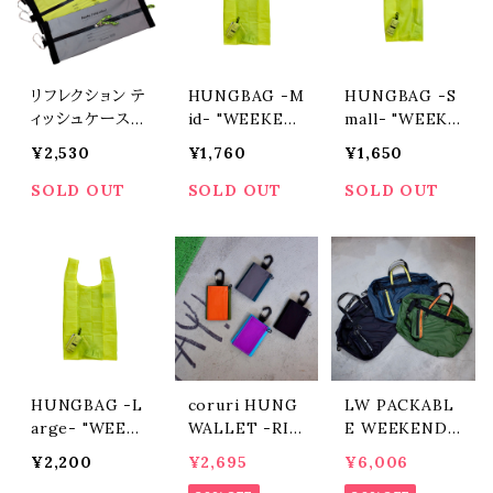
リフレクション テ
HUNGBAG -M
HUNGBAG -S
ィッシュケース(R
id- "WEEKEN
mall- "WEEKE
eflection tent
D(ER)/ウィーク
ND(ER)/ウィー
¥2,530
¥1,760
¥1,650
e) "WEEKEND
エンダー"
クエンダー"
(ER)/ウィークエ
SOLD OUT
SOLD OUT
SOLD OUT
ンダー"
HUNGBAG -L
coruri HUNG
LW PACKABL
arge- "WEEK
WALLET -RIP
E WEEKENDE
END(ER)/ウィ
- "WEEKEND
R "WEEKEND
¥2,200
¥2,695
¥6,006
ークエンダー"
(ER)/ウィークエ
(ER)/ウィークエ