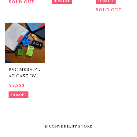
ンダー"
30%OFF
ンダー"
30%OFF
SOLD OUT
SOLD OUT
PVC MESH FL
AT CASE "WE
EKEND(ER)/
¥2,233
ウィークエンダ
ー"
30%OFF
© CONVENIENT STORE