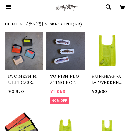
HOME
ブランド別
WEEKEND(ER)
PVC MESH M
TO FISH FLO
HUNGBAG -X
ULTI CASE
ATING KC "W
L- "WEEKEND
"WEEKEND(E
EEKEND(ER)/
(ER)/ウィークエ
¥2,970
¥1,056
¥2,530
R)/ウィークエン
ウィークエンダ
ンダー"
ダー"
ー"
40%OFF