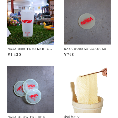
NASA 16oz TUMBLER -GL
NASA RUBBER COASTER
OW IN THE DARK-
¥1,430
¥748
NASA GLOW FRISBEE
ゆばタオル