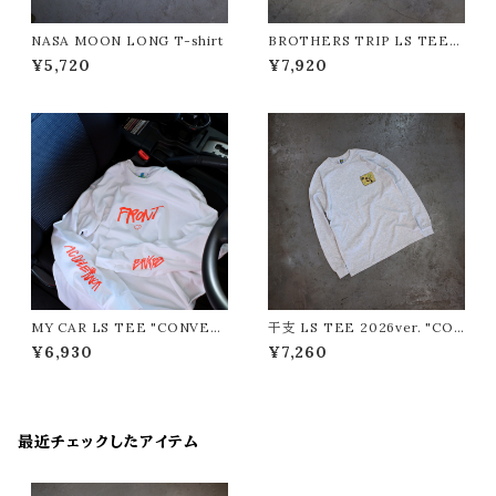
NASA MOON LONG T-shirt
BROTHERS TRIP LS TEE
"CONVENIENT STORE/コ
¥5,720
¥7,920
ンビニエントストア"
MY CAR LS TEE "CONVENI
干支 LS TEE 2026ver. "CON
ENT STORE/コンビニエント
VENIENT STORE/コンビニ
¥6,930
¥7,260
ストア"
エントストア"
最近チェックしたアイテム