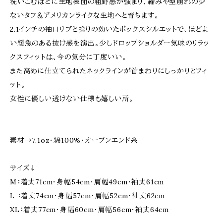
洗いこむほどに生地表面の粗野感が強まり、縮みや型崩れの少
ないタフ＆アメリカンライクな生地へと育ちます。
2.1インチの袖口リブと捻りの効いたボックスシルエットで、ほどよ
い緩急のある抜け感を演出。少しドロップショルダー気味のリラッ
クスフィットは、今の気分に丁度いい。
また高めに仕立てられたネックラインが首まわりにしっかりとフィ
ット。
女性に優しい透けない仕様も嬉しい所。
素材→7.1oz・綿100%・オープンエンド糸
サイズ↓
M：着丈71cm・身幅54cm・肩幅49cm・袖丈61cm
L ：着丈74cm・身幅57cm・肩幅52cm・袖丈62cm
XL：着丈77cm・身幅60cm・肩幅56cm・袖丈64cm