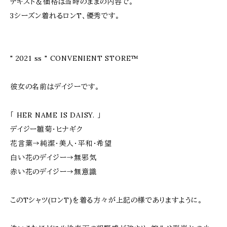
テキスト＆価格は当時のままの内容で。
3シーズン着れるロンT、優秀です。
" 2021 ss " CONVENIENT STORE™
彼女の名前はデイジーです。
「 HER NAME IS DAISY. 」
デイジー雛菊・ヒナギク
花言葉→純潔・美人・平和・希望
白い花のデイジー→無邪気
赤い花のデイジー→無意識
このTシャツ(ロンT)を着る方々が上記の様でありますように。