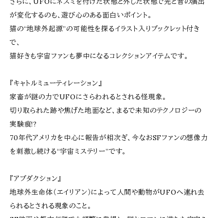
さらに、UFOにネズミを付けた状態と外した状態で光と音の演出
が変化するのも、遊び心のある面白いポイント。
猫の“地球外起源”の可能性を探るイラスト入りブックレット付き
で、
猫好きも宇宙ファンも夢中になるコレクションアイテムです。
『キャトルミューティレーション』
家畜が謎の力でUFOにさらわれるとされる怪現象。
切り取られた跡や焦げた地面など、まるで未知のテクノロジーの
実験痕!?
70年代アメリカを中心に報告が相次ぎ、今なおSFファンの想像力
を刺激し続ける“宇宙ミステリー”です。
『アブダクション』
地球外生命体（エイリアン）によって人間や動物がUFOへ連れ去
られるとされる現象のこと。