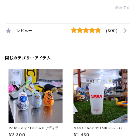
通報する
レビュー
(500)
同じカテゴリーアイテム
Roly Poly "DETAIL/ディテー
NASA 16oz TUMBLER -GL
ル"
OW IN THE DARK-
¥3,300
¥1,430