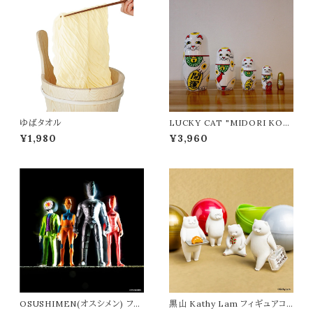
ゆばタオル
LUCKY CAT "MIDORI KOM
ATSU×DETAIL/ミドリコマツ×
¥1,980
¥3,960
ディテール"
OSUSHIMEN(オスシメン) フィ
黒山 Kathy Lam フィギュアコ