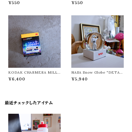
ギュアコレクション 第2弾 "kene
レクション "kenelephant/ケン
¥550
¥550
lephant/ケンエレファント"
エレファント"
KODAK CHARMERA MILLE
NASA Snow Globe "DETAI
NNIUM "KODAK/コダック"
L/ディテール"
¥6,400
¥5,940
最近チェックしたアイテム