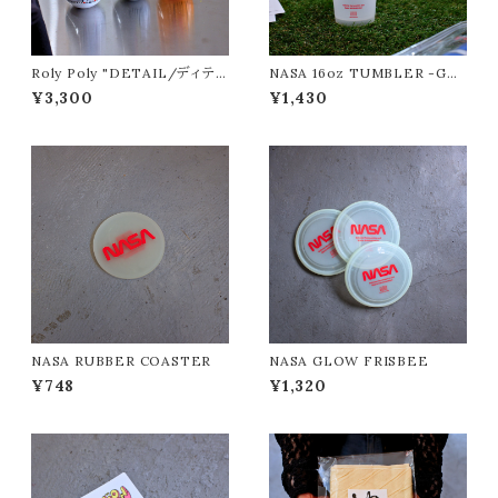
Roly Poly "DETAIL/ディテー
NASA 16oz TUMBLER -GL
ル"
OW IN THE DARK-
¥3,300
¥1,430
NASA RUBBER COASTER
NASA GLOW FRISBEE
¥748
¥1,320