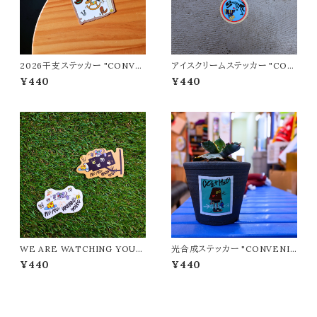
2026干支ステッカー "CONVE
アイスクリームステッカー "CON
NIENT STORE/コンビニエン
VENIENT STORE/コンビニ
¥440
¥440
トストア"
エントストア"
WE ARE WATCHING YOUU
光合成ステッカー "CONVENIE
U STICKER "CONVENIENT
NT STORE/コンビニエントスト
¥440
¥440
STORE/コンビニエントストア"
ア"