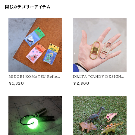
同じカテゴリーアイテム
MIDORI KOMATSU Reflect
DELTA "CANDY DESIGN&
or "DETAIL/ディテール"
WORKS/キャンディーデザイン
¥1,320
¥2,860
ワークス"