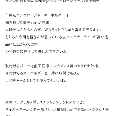
食パンの袋を留める部分(バッグ・クロージャー)の蓄光ver.
「 蓄光パンクロージャーキーホルダー 」
満を持して蓄光ver.が完成！
太陽光はもちろんの事、LEDライトでも光を蓄えて光ります。
もちろん今回も皆さんが思っている以上にクオリティーが高い逸
品に仕上がってます。
いい感じに光らせて楽しんで下さいね。
取付けるパーツは前回同様にステンレス製のカラビナ仕様。
今付けてるキーホルダーと一緒に取付けもOK
目印チャームとしても使ってもいいね。
素材→アクリル/ポリスチレン/ステンレスカラビナ
サイズ→キーホルダー高さ3cm×横幅3cm×マチ3mm・カラビナ全