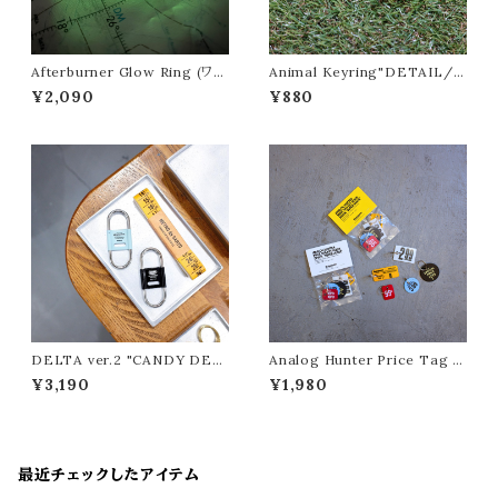
Afterburner Glow Ring (ワイ
Animal Keyring"DETAIL/
ヤー付き)"DETAIL/ディテー
ディテール"
¥2,090
¥880
ル"
DELTA ver.2 "CANDY DESI
Analog Hunter Price Tag K
GN&WORKS/キャンディーデ
ey Plate "CANDY DESIGN&
¥3,190
¥1,980
ザインワークス"
WORKS/キャンディーデザイン
ワークス"
最近チェックしたアイテム