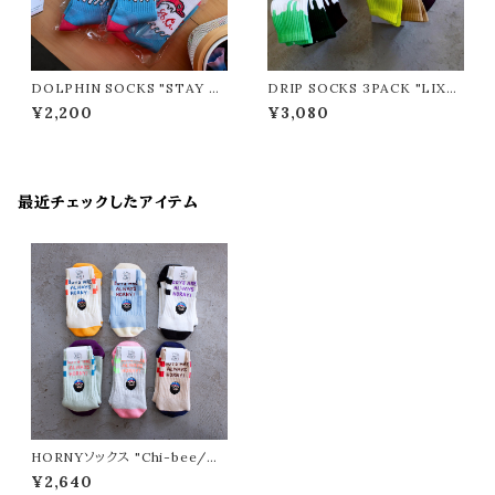
DOLPHIN SOCKS "STAY G
DRIP SOCKS 3PACK "LIXTI
OLD/ステイゴールド"
CK/リックスティック"
¥2,200
¥3,080
最近チェックしたアイテム
HORNYソックス "Chi-bee/チ
ービー"
¥2,640