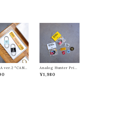
A ver.2 "CAND
Analog Hunter Price
SIGN&WORK
Tag Key Plate "CAN
90
¥1,980
ャンディーデザイン
DY DESIGN&WORK
ス"
S/キャンディーデザイン
ワークス"