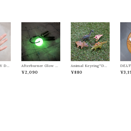
Y DE
Afterburner Glow Ri
Animal Keyring"DE
DELT
/キャ
ng (ワイヤー付き)"DE
TAIL/ディテール"
Y DE
¥2,090
¥880
¥3,1
ワーク
TAIL/ディテール"
S/キ
ワーク