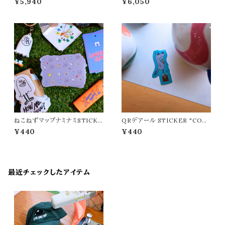
¥5,940
¥6,050
ア"
ンビニエントストア"
ねこねずマップナミナミSTICKE
QRデアール STICKER "CON
R "CONVENIENT STORE/
VENIENT STORE/コンビニ
¥440
¥440
コンビニエントストア"
エントストア"
最近チェックしたアイテム