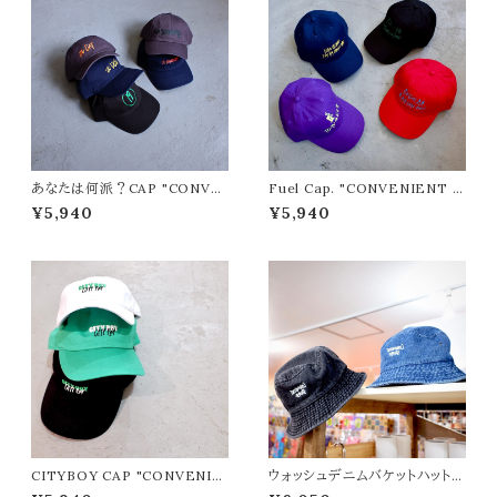
あなたは何派？CAP "CONVE
Fuel Cap. "CONVENIENT S
NIENT STORE/コンビニエン
TORE/コンビニエントストア"
¥5,940
¥5,940
トストア"
CITYBOY CAP "CONVENIE
ウォッシュデニムバケットハット
NT STORE/コンビニエントスト
"CONVENIENT STORE/コ